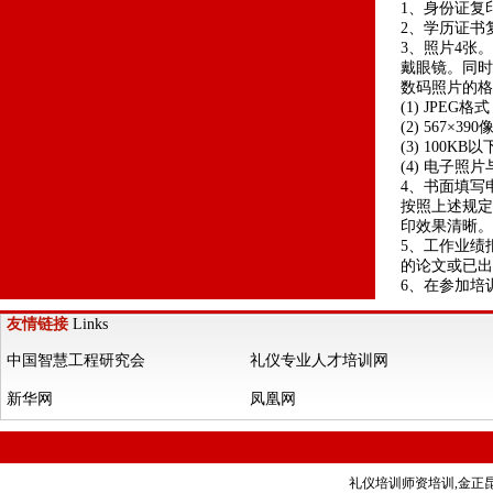
1、身份证复
2、学历证书
3、照片4张
戴眼镜。同时
数码照片的格
(1) JPEG格
(2) 567×
(3) 100KB
(4) 电子
4、书面填写
按照上述规定
印效果清晰。
5、工作业绩
的论文或已出
6、在参加培
友情链接
Links
中国智慧工程研究会
礼仪专业人才培训网
新华网
凤凰网
礼仪培训师资培训,金正