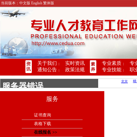
当前版本：中文版 English 繁体版
关于我们
实时资讯
专业素质
专
|
|
通知公告
政策法规
专业技能
职
|
|
服务
证书查询
表格下载
在线报名 >>